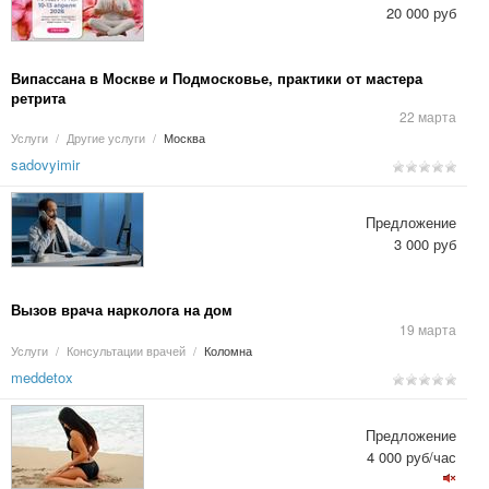
20 000 руб
Випассана в Москве и Подмосковье, практики от мастера
ретрита
22 марта
Услуги
/
Другие услуги
/
Москва
sadovyimir
Предложение
3 000 руб
Вызов врача нарколога на дом
19 марта
Услуги
/
Консультации врачей
/
Коломна
meddetox
Предложение
4 000 руб/час