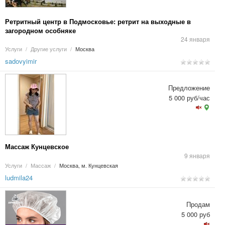
Ретритный центр в Подмосковье: ретрит на выходные в
загородном особняке
24 января
Услуги
/
Другие услуги
/
Москва
sadovyimir
Предложение
5 000 руб/час
Массаж Кунцевское
9 января
Услуги
/
Массаж
/
Москва, м. Кунцевская
ludmila24
Продам
5 000 руб