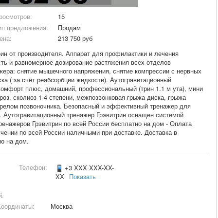
росмотров:
15
ип предложения:
Продам
ена:
213 750 руб
ин от производителя. Аппарат для профилактики и лечения
сть и равномерное дозирование растяжения всех отделов
ера: снятие мышечного напряжения, снятие компрессии с нервных
ка ( за счёт реабсорбции жидкости). Аутогравитационный
комфорт плюс, домашний, профессиональный (трин 1.1 м ута), мини
роз, сколиоз 1-4 степени, межпозвонковая грыжа диска, грыжа
ерелом позвоночника. Безопасный и эффективный тренажер для
. Аутогравитационный тренажер Грэвитрин оснащен системой
ренажеров Грэвитрин по всей России бесплатно на дом - Оплата
чении по всей России наличными при доставке. Доставка в
о на дом.
Телефон:
+3 XXX XXX-XX-
XX
Показать
й.
Координаты:
Москва