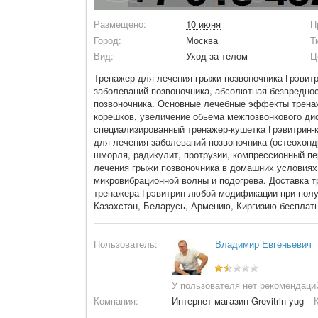
Размещено:
10 июня
П
Город:
Москва
Т
Вид:
Уход за телом
Ц
Тренажер для лечения грыжи позвоночника Грэвитр
заболеваний позвоночника, абсолютная безвредно
позвоночника. Основные лечебные эффекты тренаж
корешков, увеличение обьема межпозвонкового дис
специализированный тренажер-кушетка Грэвитрин-
для лечения заболеваний позвоночника (остеохонд
шморля, радикулит, протрузии, компрессионный п
лечения грыжи позвоночника в домашних условиях
микровибрационной волны и подогрева. Доставка т
тренажера Грэвитрин любой модификации при полу
Казахстан, Беларусь, Армению, Киргизию бесплатн
Пользователь:
Владимир Евгеньевич
У пользователя нет рекомендаци
Компания:
Интернет-магазин Grevitrin-yug