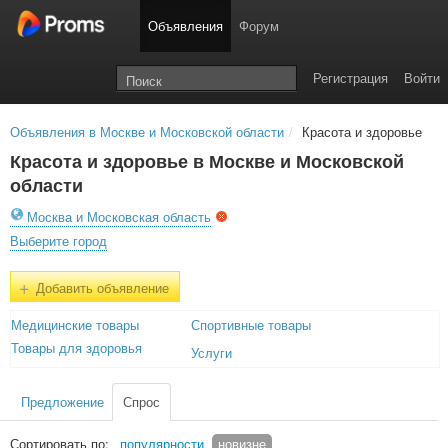
Объявления
Форум
Регистрация
Войти
Объявления в Москве и Московской области
/
Красота и здоровье
Красота и здоровье в Москве и Московской
области
Москва и Московская область
Выберите город
+
Добавить объявление
Медицинские товары
Спортивные товары
Товары для здоровья
Услуги
Предложение
Спрос
Сортировать по:
популярности
новизне