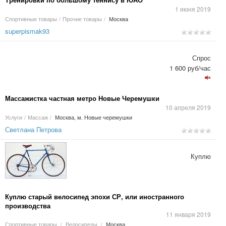
1 июня 2019
Спортивные товары
/
Прочие товары
/
Москва
superpismak93
Спрос
1 600 руб/час
Массажистка частная метро Новые Черемушки
10 апреля 2019
Услуги
/
Массаж
/
Москва, м. Новые черемушки
Светлана Петрова
Куплю
Куплю старый велосипед эпохи СР, или иностранного
производства
11 января 2019
Спортивные товары
/
Велосипеды
/
Москва