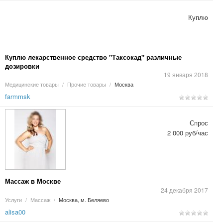
Куплю
Куплю лекарственное средство "Таксокад" различные
дозировки
19 января 2018
Медицинские товары
/
Прочие товары
/
Москва
farmmsk
Спрос
2 000 руб/час
Массаж в Москве
24 декабря 2017
Услуги
/
Массаж
/
Москва, м. Беляево
alisa00