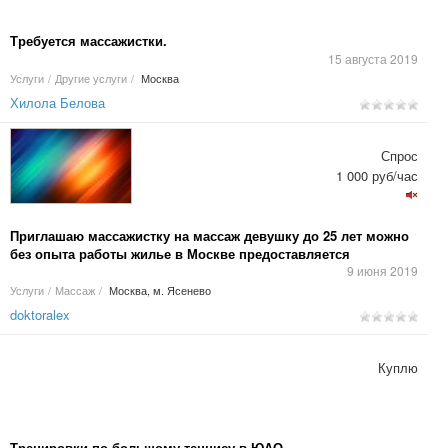
Требуется массажистки.
15 августа 2019
Услуги
/
Другие услуги
/
Москва
Хилола Белова
Спрос
1 000 руб/час
Приглашаю массажистку на массаж девушку до 25 лет можно
без опыта работы жилье в Москве предоставляется
9 июня 2019
Услуги
/
Массаж
/
Москва, м. Ясенево
doktoralex
Куплю
Тренировки по большому теннису в ЮАО