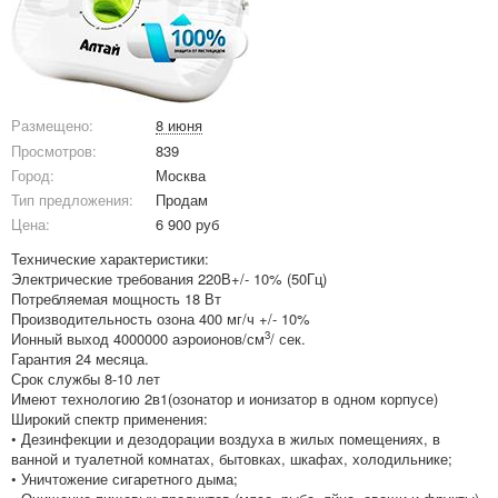
Размещено:
8 июня
Просмотров:
839
Город:
Москва
Тип предложения:
Продам
Цена:
6 900 руб
Технические характеристики:
Электрические требования 220В+/- 10% (50Гц)
Потребляемая мощность 18 Вт
Производительность озона 400 мг/ч +/- 10%
3
Ионный выход 4000000 аэроионов/см
/ сек.
Гарантия 24 месяца.
Срок службы 8-10 лет
Имеют технологию 2в1(озонатор и ионизатор в одном корпусе)
Широкий спектр применения:
• Дезинфекции и дезодорации воздуха в жилых помещениях, в
ванной и туалетной комнатах, бытовках, шкафах, холодильнике;
• Уничтожение сигаретного дыма;