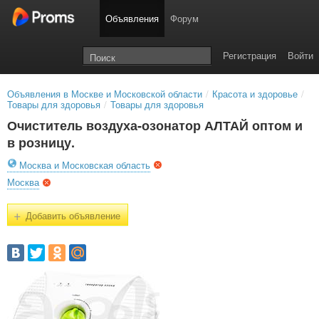
Объявления
Форум
Регистрация
Войти
Объявления в Москве и Московской области
/
Красота и здоровье
/
Товары для здоровья
/
Товары для здоровья
Очиститель воздуха-озонатор АЛТАЙ оптом и
в розницу.
Москва и Московская область
Москва
+
Добавить объявление