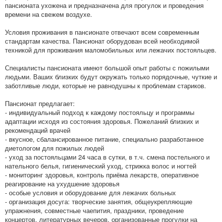
пансионата ухожена и предназначена для прогулок и проведения
времени на свежем воздухе.
Условия проживания в пансионате отвечают всем современным
стандартам качества. Пансионат оборудован всей необходимой
техникой для проживания маломобильных или лежачих постояльцев.
Специалисты пансионата имеют большой опыт работы с пожилыми
людьми. Ваших близких будут окружать только порядочные, чуткие и
заботливые люди, которые не равнодушны к проблемам стариков.
Пансионат предлагает:
- индивидуальный подход к каждому постояльцу и программы
адаптации исходя из состояния здоровья. Пожеланий близких и
рекомендаций врачей
- вкусное, сбалансированное питание, специально разработанное
диетологом для пожилых людей
- уход за постояльцами 24 часа в сутки, в т.ч. смена постельного и
нательного белья, гигиенический уход, стрижка волос и ногтей
- мониторинг здоровья, контроль приёма лекарств, оперативное
реагирование на ухудшение здоровья
- особые условия и оборудование для лежачих больных
- организация досуга: творческие занятия, общеукрепляющие
упражнения, совместные чаепития, праздники, проведение
концертов, литературных вечеров, организованные прогулки на