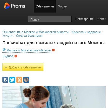
Объявления
Форум
Регистрация
Войти
Объявления в Москве и Московской области
/
Красота и здоровье
/
Услуги
/
Уход за больными
Пансионат для пожилых людей на юге Москвы
Москва и Московская область
Видное
+
Добавить объявление