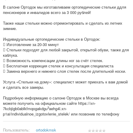
В салоне Ортодок мы изготавливаем ортопедические стельки ддля
пенсионеров и инвалидов всего за 3 000 рублей!
Также наши стельки можно отремонтировать и сделать из летних
зимние.
Индивидуальные ортопедические стельки в Ортодок:
 Изготовление за 20-30 минут
 Стельки подходят для любой закрытой, открытой обуви, также для
каблука.
 Возможность компенсации длины ног за счёт стелек.
 Бесплатная коррекция стелек и консультация специалиста
 Замена верхнего и нижнего слоя стелек после длительной носки.
Услуга «Стельки на дому»: специалист может приехать к вам домой
и сделать все замеры.
Подробную информацию о салоне Ортодок в Москве вы всегда
можете получить на официальном сайте https://xn-
3
7kcbjigb0ablkfmqogakdgu
aehg4l.xn-
p1ai/individualnoe_izgotovlenie_stelek/ или позвонив по телефону
Пользователь:
ortodokmsk