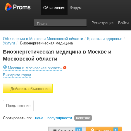
Объявления
Форум
Регистрация
Войти
Объявления в Москве и Московской области
/
Красота и здоровье
/
Услуги
/
Биоэнергетическая медицина
Биоэнергетическая медицина в Москве и
Московской области
Москва и Московская область
Выберите город
+
Добавить объявление
Предложение
Сортировать по:
цене
популярности
новизне
13
3
Списком
На карте