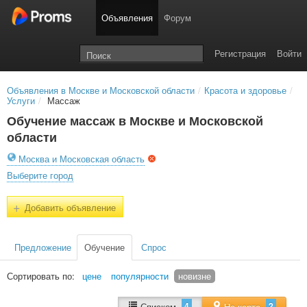
Объявления
Форум
Регистрация
Войти
Объявления в Москве и Московской области
/
Красота и здоровье
/
Услуги
/
Массаж
Обучение массаж в Москве и Московской
области
Москва и Московская область
Выберите город
+
Добавить объявление
Предложение
Обучение
Спрос
Сортировать по:
цене
популярности
новизне
4
2
Списком
На карте