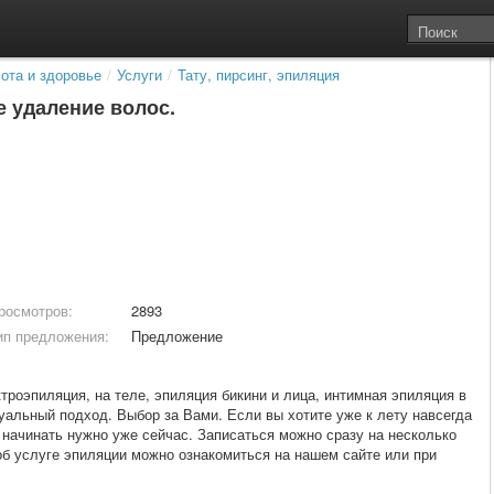
ота и здоровье
/
Услуги
/
Тату, пирсинг, эпиляция
 удаление волос.
росмотров:
2893
ип предложения:
Предложение
роэпиляция, на теле, эпиляция бикини и лица, интимная эпиляция в
альный подход. Выбор за Вами. Если вы хотите уже к лету навсегда
 начинать нужно уже сейчас. Записаться можно сразу на несколько
об услуге эпиляции можно ознакомиться на нашем сайте или при