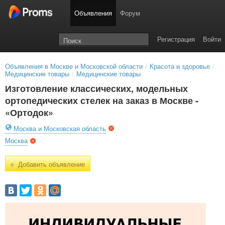
Объявления
Форум
Регистрация
Войти
Объявления в Москве и Московской области
/
Красота и здоровье
/
Медицинские товары
/
Медицинские товары
Изготовление классических, модельных
ортопедических стелек на заказ в Москве -
«Ортодок»
Москва и Московская область
Москва
+
Добавить объявление