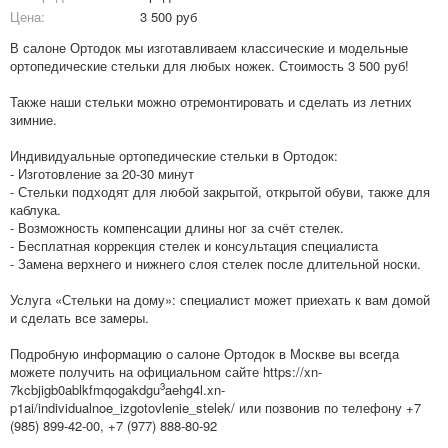
Цена:
3 500 руб
В салоне Ортодок мы изготавливаем классические и модельные
ортопедические стельки для любых ножек. Стоимость 3 500 руб!
Также наши стельки можно отремонтировать и сделать из летних
зимние.
Индивидуальные ортопедические стельки в Ортодок:
- Изготовление за 20-30 минут
- Стельки подходят для любой закрытой, открытой обуви, также для
каблука.
- Возможность компенсации длины ног за счёт стелек.
- Бесплатная коррекция стелек и консультация специалиста
- Замена верхнего и нижнего слоя стелек после длительной носки.
Услуга «Стельки на дому»: специалист может приехать к вам домой
и сделать все замеры.
Подробную информацию о салоне Ортодок в Москве вы всегда
можете получить на официальном сайте https://xn-
3
7kcbjigb0ablkfmqogakdgu
aehg4l.xn-
p1ai/individualnoe_izgotovlenie_stelek/ или позвонив по телефону +7
(985) 899-42-00, +7 (977) 888-80-92