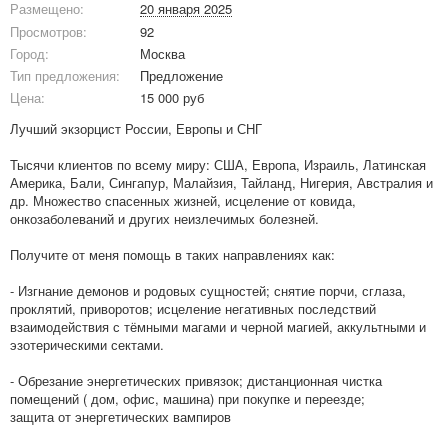
Размещено:
20 января 2025
Просмотров:
92
Город:
Москва
Тип предложения:
Предложение
Цена:
15 000 руб
Лучший экзорцист России, Европы и СНГ
Тысячи клиентов по всему миру: США, Европа, Израиль, Латинская
Америка, Бали, Сингапур, Малайзия, Тайланд, Нигерия, Австралия и
др. Множество спасенных жизней, исцеление от ковида,
онкозаболеваний и других неизлечимых болезней.
Получите от меня помощь в таких направлениях как:
- Изгнание демонов и родовых сущностей; снятие порчи, сглаза,
проклятий, приворотов; исцеление негативных последствий
взаимодействия с тёмными магами и черной магией, аккультными и
эзотерическими сектами.
- Обрезание энергетических привязок; дистанционная чистка
помещений ( дом, офис, машина) при покупке и переезде;
защита от энергетических вампиров