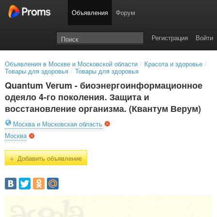
Объявления
Форум
Регистрация
Войти
Объявления в Москве и Московской области
/
Красота и здоровье
/
Товары для здоровья
/
Товары для здоровья
Quantum Verum - биоэнергоинформационное
одеяло 4-го поколения. Защита и
восстановление организма. (Квантум Верум)
Москва и Московская область
Москва
+
Добавить объявление