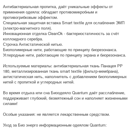
Антибактериальная пропитка, даёт уникальные эффекты от
применения одеяла: обладает противомикробным и
противогрибковым эффектом.
Специальная защитная вставка Smart textile для ослабления ЭМП
(электро-магнитного поля).
Инновационная отделка CleanOk - бактериостатичность за счёт
коллоидного серебра.
Строчка Антистатической нитью.
Биополимерные нити, работающие по принципу биорезонанса.
Углеродные нити, работающие по принципу экрана и биорезонанса.
Используемые материалы: антибактериальная ткань Панацея РР
180, металлизированная ткань smart textile (фильтр-мембрана),
антистатическая нить, наполнитель с добавлением биополимерных
нитей с пропиткой и углеродных нитей.
Во время отдыха или сна Биоодеяло Quantum даёт расслабление,
поддерживает глубокий, безмятежный сон и наполняет жизненными
силами!
Особые указания: не является лекарственным средством.
Уход за Био энерго информационным одеялом Quantum: