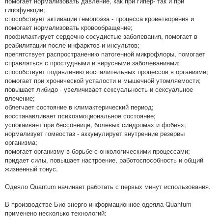
помогает нормализовать давление, как при гипер- так и при
гипофункции;
способствует активации гемопоэза - процесса кроветворения и
помогает нормализовать кровообращение;
профилактирует сердечно-сосудистые заболевания, помогает в
реабилитации после инфарктов и инсультов;
препятствует распространению патогенной микрофлоры, помогает
справляться с простудными и вирусными заболеваниями;
способствует подавлению воспалительных процессов в организме;
помогает при хронической усталости и мышечной утомляемости;
повышает либидо - увеличивает сексуальность и сексуальное
влечение;
облегчает состояние в климактерический период;
восстанавливает психоэмоциональное состояние;
успокаивает при бессоннице, болевых синдромах и фобиях;
нормализует гомеостаз - аккумулирует внутренние резервы
организма;
помогает организму в борьбе с онкологическими процессами;
придает силы, повышает настроение, работоспособность и общий
жизненный тонус.
Одеяло Quantum начинает работать с первых минут использования.
В производстве Био энерго информационное одеяла Quantum
применено несколько технологий: