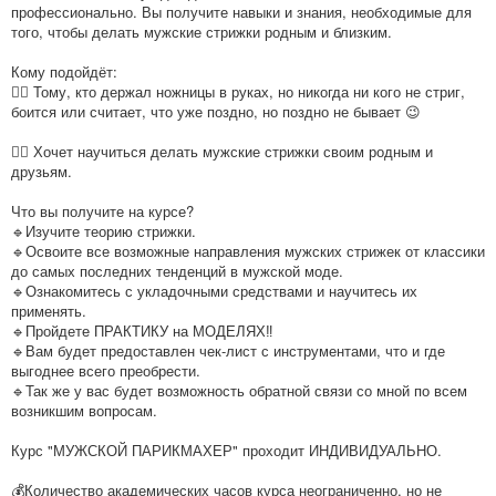
профессионально. Вы получите навыки и знания, необходимые для
того, чтобы делать мужские стрижки родным и близким.
Кому подойдёт:
💇‍♂ Тому, кто держал ножницы в руках, но никогда ни кого не стриг,
боится или считает, что уже поздно, но поздно не бывает 😉
💇‍♂ Хочет научиться делать мужские стрижки своим родным и
друзьям.
Что вы получите на курсе?
🔹Изучите теорию стрижки.
🔹Освоите все возможные направления мужских стрижек от классики
до самых последних тенденций в мужской моде.
🔹Ознакомитесь с укладочными средствами и научитесь их
применять.
🔹Пройдете ПРАКТИКУ на МОДЕЛЯХ‼
🔹Вам будет предоставлен чек-лист с инструментами, что и где
выгоднее всего преобрести.
🔹Так же у вас будет возможность обратной связи со мной по всем
возникшим вопросам.
Курс "МУЖСКОЙ ПАРИКМАХЕР" проходит ИНДИВИДУАЛЬНО.
💰Количество академических часов курса неограниченно, но не