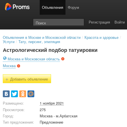
Объявления
Форум
Регистрация
Войти
Объявления в Москве и Московской области
/
Красота и здоровье
/
Услуги
/
Тату, пирсинг, эпиляция
Астрологический подбор татуировки
Москва и Московская область
Москва
+
Добавить объявление
Размещено:
1 ноября 2021
Просмотров:
275
Город:
Москва - м.Арбатская
Тип предложения:
Предложение