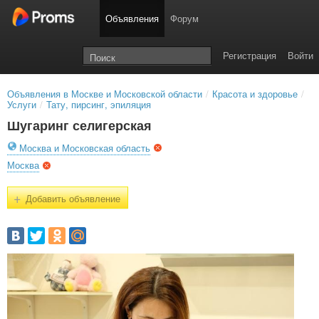
Объявления
Форум
Регистрация
Войти
Объявления в Москве и Московской области
/
Красота и здоровье
/
Услуги
/
Тату, пирсинг, эпиляция
Шугаринг селигерская
Москва и Московская область
Москва
+
Добавить объявление