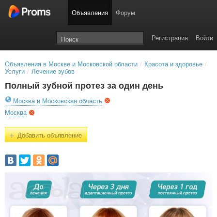
Объявления
Форум
Регистрация
Войти
Объявления в Москве и Московской области
/
Красота и здоровье
/
Услуги
/
Лечение зубов
Полный зубной протез за один день
Москва и Московская область
Москва
+
Добавить объявление