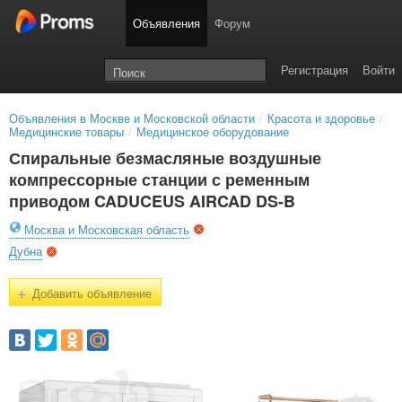
Объявления
Форум
Регистрация
Войти
Объявления в Москве и Московской области
/
Красота и здоровье
/
Медицинские товары
/
Медицинское оборудование
Спиральные безмасляные воздушные
компрессорные станции с ременным
приводом CADUCEUS AIRCAD DS-B
Москва и Московская область
Дубна
+
Добавить объявление