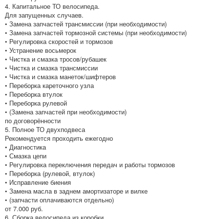
4. Капитальное ТО велосипеда.
Для запущенных случаев.
• Замена запчастей трансмиссии (при необходимости)
• Замена запчастей тормозной системы (при необходимости)
• Регулировка скоростей и тормозов
• Устранение восьмерок
• Чистка и смазка тросов/рубашек
• Чистка и смазка трансмиссии
• Чистка и смазка манеток/шифтеров
• Переборка кареточного узла
• Переборка втулок
• Переборка рулевой
• (Замена запчастей при необходимости)
по договорённости
5. Полное ТО двухподвеса
Рекомендуется проходить ежегодно
• Диагностика
• Смазка цепи
• Регулировка переключения передач и работы тормозов
• Переборка (рулевой, втулок)
• Исправление биения
• Замена масла в заднем амортизаторе и вилке
• (запчасти оплачиваются отдельно)
от 7.000 руб.
6. Сборка велосипеда из коробки