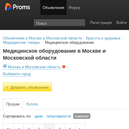
Объявления
Форум
Регистрация
Войти
Объявления в Москве и Московской области
/
Красота и здоровье
/
Медицинские товары
/
Медицинское оборудование
Медицинское оборудование в Москве и
Московской области
Москва и Московская область
Выберите город
+
Добавить объявление
Продам
Куплю
Сортировать по:
цене
популярности
новизне
2
3
4
5
6