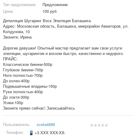
Тип предложения:
Предложение
Цена:
100 руб
Депиляция Шугаринг Воск Эпиляция Балашиха
Адрес: Московская область, Балашиха, микрорайон Авиаторов, ул.
Колдунова, 10
Звоните: Ирина
Дорогие девушки! Опытный мастер предлагает вам свои услуги
эпиляции, шугарингом и воском быстро, качественно и недорого.
ПРАЙС:
Классическое бикини-500р
Глубокое бикини-700р
Ноги полностью-700р
До колен-400р
Подмышечные впадины-150р
Руки полностью-400р
До локтя-300р
Усики-100р
Звоните прямо сейчас! Записывайтесь
Пользователь:
sveta4888
Телефон:
+3 XXX XXX-XX-