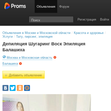
Объявления
Форум
Регистрация
Войти
Объявления в Москве и Московской области
/
Красота и здоровье
/
Услуги
/
Тату, пирсинг, эпиляция
Депиляция Шугаринг Воск Эпиляция
Балашиха
Москва и Московская область
Балашиха
+
Добавить объявление